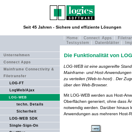
Seit 45 Jahren - Sichere und effiziente Lösungen
Home
Connect Apps
Filetra
Testsystem
Datenblätter
Imp
Die Funktionalität von L
Unternehmen
Connect Apps
LOG-WEB ist eine ausgereifte Stand
Mainframe Connectivity &
Mainframe- und Host-Anwendungen a
Filetransfer
zu verteilen (Web-to-host) . Der Zu
LOG-FT
über den Web-Browser.
LogWeb/Ajax
Mit LOG-WEB werden aus Host-Anwe
LOG-WEB
Oberflächen generiert, ohne dass 
techn. Details
notwendig werden. Darüber hinaus k
Sicherheit
Anwendungen aus mehreren Host-Re
LOG-WEB SDK
Single-Sign-On