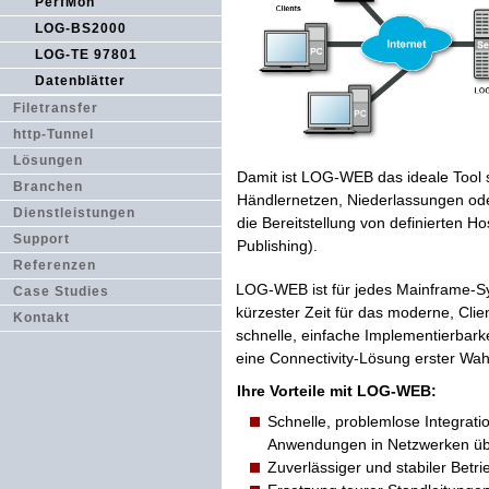
PerfMon
LOG-BS2000
LOG-TE 97801
Datenblätter
Filetransfer
http-Tunnel
Lösungen
Damit ist LOG-WEB das ideale Tool 
Branchen
Händlernetzen, Niederlassungen od
Dienstleistungen
die Bereitstellung von definierten H
Support
Publishing).
Referenzen
LOG-WEB ist für jedes Mainframe-Sy
Case Studies
kürzester Zeit für das moderne, Cli
Kontakt
schnelle, einfache Implementierbarke
eine Connectivity-Lösung erster Wah
Ihre Vorteile mit LOG-WEB:
Schnelle, problemlose Integrat
Anwendungen in Netzwerken übe
Zuverlässiger und stabiler Bet