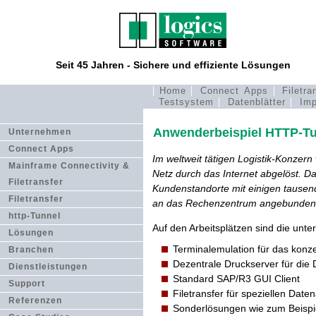
Seit 45 Jahren - Sichere und effiziente Lösungen
Home
Connect Apps
Filetra
Testsystem
Datenblätter
Imp
Anwenderbeispiel HTTP-Tun
Unternehmen
Connect Apps
Im weltweit tätigen Logistik-Konzer
Mainframe Connectivity &
Netz durch das Internet abgelöst. D
Filetransfer
Kundenstandorte mit einigen tausend
Filetransfer
an das Rechenzentrum angebunden si
http-Tunnel
Auf den Arbeitsplätzen sind die unt
Lösungen
Terminalemulation für das kon
Branchen
Dezentrale Druckserver für die
Dienstleistungen
Standard SAP/R3 GUI Client
Support
Filetransfer für speziellen Dat
Referenzen
Sonderlösungen wie zum Beispi