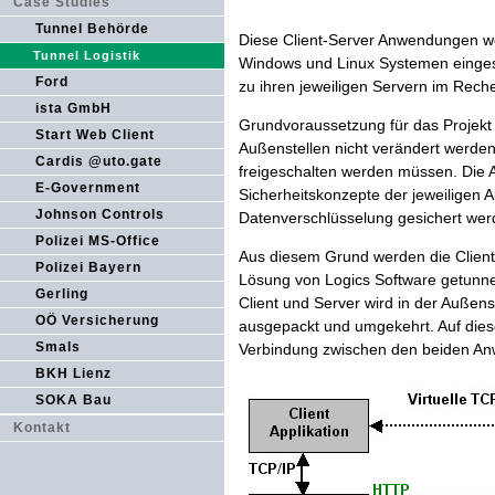
Case Studies
Tunnel Behörde
Diese Client-Server Anwendungen we
Tunnel Logistik
Windows und Linux Systemen einges
Ford
zu ihren jeweiligen Servern im Rech
ista GmbH
Grundvoraussetzung für das Projekt i
Start Web Client
Außenstellen nicht verändert werden,
Cardis @uto.gate
freigeschalten werden müssen. Die 
E-Government
Sicherheitskonzepte der jeweiligen 
Johnson Controls
Datenverschlüsselung gesichert wer
Polizei MS-Office
Aus diesem Grund werden die Client
Polizei Bayern
Lösung von Logics Software getunne
Gerling
Client und Server wird in der Außens
OÖ Versicherung
ausgepackt und umgekehrt. Auf diese
Smals
Verbindung zwischen den beiden A
BKH Lienz
SOKA Bau
Kontakt