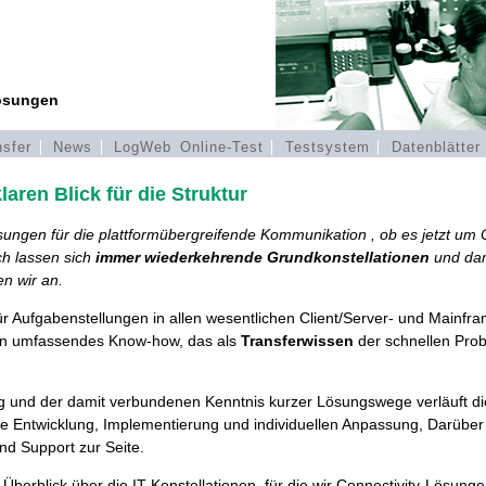
Lösungen
nsfer
News
LogWeb Online-Test
Testsystem
Datenblätte
laren Blick für die Struktur
ösungen für die plattformübergreifende Kommunikation , ob es jetzt um
ch lassen sich
immer wiederkehrende Grundkonstellationen
und dam
en wir an.
ür Aufgabenstellungen in allen wesentlichen Client/Server- und Mainf
 ein umfassendes Know-how, das als
Transferwissen
der schnellen Prob
g und der damit verbundenen Kenntnis kurzer Lösungswege verläuft di
ie Entwicklung, Implementierung und individuellen Anpassung, Darüber
nd Support zur Seite.
 Überblick über die IT-Konstellationen, für die wir Connectivity-Lösunge