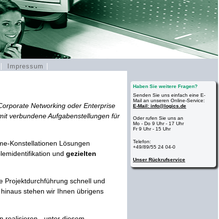
r
Impressum
Haben Sie weitere Fragen?
Senden Sie uns einfach eine E-
Mail an unseren Online-Service:
 Corporate Networking oder Enterprise
E-Mail: info@logics.de
it verbundene Aufgabenstellungen für
Oder rufen Sie uns an
Mo - Do 9 Uhr - 17 Uhr
Fr 9 Uhr - 15 Uhr
Telefon:
rame-Konstellationen Lösungen
+49/89/55 24 04-0
lemidentifikation und
gezielten
Unser Rückrufservice
e Projektdurchführung schnell und
 hinaus stehen wir Ihnen übrigens
n realisieren - unter diesem