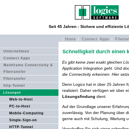
Seit 45 Jahren - Sichere und effiziente 
Home
Connect Apps
Filetra
Schnelligkeit durch einen k
Unternehmen
Connect Apps
Es gibt keine zwei exakt gleichen L
Mainframe Connectivity &
Application Integration geht. Und do
Filetransfer
die Connectivity erkennen. Hier setz
Filetransfer
Denn Logics hat in über 25 Jahren f
http-Tunnel
realisiert. Daher verfügen wir über
Lösungen
Lösungsfindung
dient.
Web-to-Host
Auf der Grundlage unserer Erfahrun
PC-to-Host
zuverlässig. Von der Planung über d
Mobile-Computing
gerne auch mit Schulung, Wartung u
Single-Sign-on
HTTP-Tunnel
Verschaffen Sie sich einen schnellen