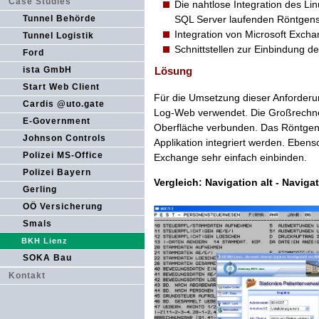
Case Studies
Die nahtlose Integration des Li
SQL Server laufenden Röntgen
Tunnel Behörde
Integration von Microsoft Excha
Tunnel Logistik
Schnittstellen zur Einbindung 
Ford
Lösung
ista GmbH
Start Web Client
Für die Umsetzung dieser Anforderu
Cardis @uto.gate
Log-Web verwendet. Die Großrechne
E-Government
Oberfläche verbunden. Das Röntgen
Johnson Controls
Applikation integriert werden. Ebens
Polizei MS-Office
Exchange sehr einfach einbinden.
Polizei Bayern
Vergleich: Navigation alt - Naviga
Gerling
OÖ Versicherung
Smals
BKH Lienz
SOKA Bau
Kontakt