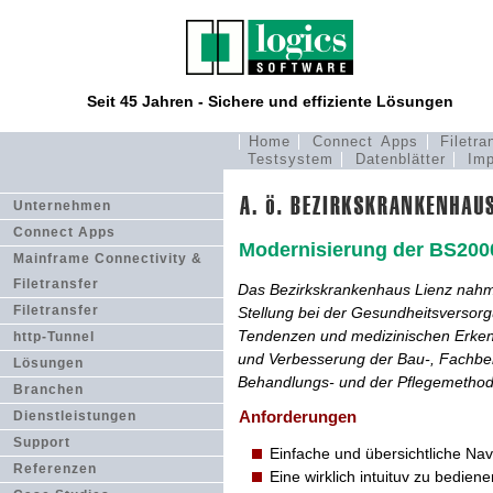
Seit 45 Jahren - Sichere und effiziente Lösungen
Home
Connect Apps
Filetra
Testsystem
Datenblätter
Imp
Unternehmen
Connect Apps
Modernisierung der BS20
Mainframe Connectivity &
Filetransfer
Das Bezirkskrankenhaus Lienz nahm 
Filetransfer
Stellung bei der Gesundheitsversorg
Tendenzen und medizinischen Erken
http-Tunnel
und Verbesserung der Bau-, Fachber
Lösungen
Behandlungs- und der Pflegemetho
Branchen
Anforderungen
Dienstleistungen
Support
Einfache und übersichtliche Nav
Referenzen
Eine wirklich intuituv zu bedi