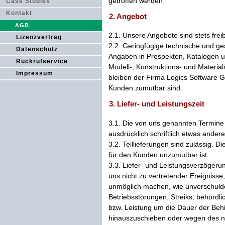
getroffen werden
Case Studies
Kontakt
2. Angebot
AGB
2.1. Unsere Angebote sind stets frei
Lizenzvertrag
2.2. Geringfügige technische und g
Datenschutz
Angaben in Prospekten, Katalogen un
Rückrufservice
Modell-, Konstruktions- und Materia
Impressum
bleiben der Firma Logics Software 
Kunden zumutbar sind.
3. Liefer- und Leistungszeit
3.1. Die von uns genannten Termine u
ausdrücklich schriftlich etwas ander
3.2. Teillieferungen sind zulässig. D
für den Kunden unzumutbar ist.
3.3. Liefer- und Leistungsverzöger
uns nicht zu vertretender Ereignisse
unmöglich machen, wie unverschulde
Betriebsstörungen, Streiks, behördl
bzw. Leistung um die Dauer der Beh
hinauszuschieben oder wegen des noc