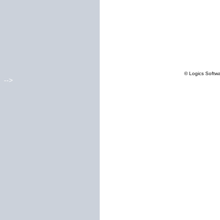
© Logics Softw
-->