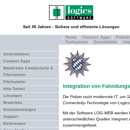
Seit 45 Jahren - Sichere und effiziente Lösungen
Home
Connect Apps
Filetra
Testsystem
Datenblätter
Imp
Unternehmen
Connect Apps
Mainframe Connectivity &
Filetransfer
Filetransfer
Integration von Fahndungs
http-Tunnel
Lösungen
Die Polizei nutzt modernste IT, um St
Connectivity-Technologie von Logic
Branchen
Dienstleistungen
Mit der Software LOG-WEB werden Pe
Support
unterschiedlichen Quellen integrier
Referenzen
zusammengefasst.