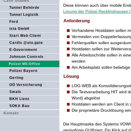
Case Studies
Diese können auch über mobile Endg
Tunnel Behörde
Lösung der Polizei Recklinghausen
Tunnel Logistik
Anforderung
Ford
ista GmbH
Vorhandene Hostdaten sollen m
Start Web Client
Vermeiden von Doppelerfassun
Fehlerquellen sollen ausgeräumt
Cardis @uto.gate
Hostdaten sollen zur Weitervera
E-Government
Alle Arbeitsschritte sollen in
Johnson Controls
werden
Polizei MS-Office
Am Arbeitsplatz sollen beliebi
Polizei Bayern
Lösung
Gerling
OÖ Versicherung
LOG-WEB als Konsolidierungsst
Die Textverarbeitung HIT wird 
Smals
Word) abgelöst
BKH Lienz
Hostdaten werden am Client in
SOKA Bau
Die proprietäre Drucklösung wir
Kontakt
Die Hauptmaske des Systems VOWI 
geringfügig GUIfiziert. Ein Klick auf 