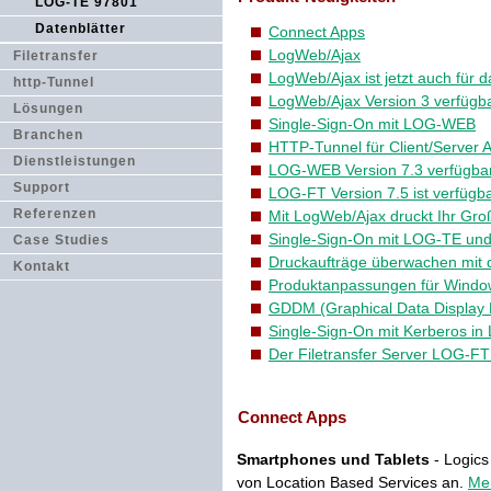
LOG-TE 97801
Datenblätter
Connect Apps
LogWeb/Ajax
Filetransfer
LogWeb/Ajax ist jetzt auch für 
http-Tunnel
LogWeb/Ajax Version 3 verfügba
Lösungen
Single-Sign-On mit LOG-WEB
Branchen
HTTP-Tunnel für Client/Server
Dienstleistungen
LOG-WEB Version 7.3 verfügbar
Support
LOG-FT Version 7.5 ist verfügb
Referenzen
Mit LogWeb/Ajax druckt Ihr Gr
Single-Sign-On mit LOG-TE u
Case Studies
Druckaufträge überwachen mit 
Kontakt
Produktanpassungen für Windows
GDDM (Graphical Data Display
Single-Sign-On mit Kerberos in
Der Filetransfer Server LOG-FT
Connect Apps
Smartphones und Tablets
- Logics
von Location Based Services an.
Meh