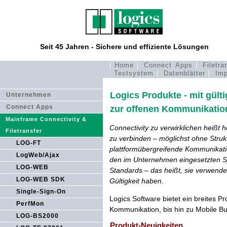
Seit 45 Jahren - Sichere und effiziente Lösungen
Home
Connect Apps
Filetra
Testsystem
Datenblätter
Imp
Logics Produkte - mit gült
Unternehmen
Connect Apps
zur offenen Kommunikatio
Mainframe Connectivity &
Connectivity zu verwirklichen heißt
Filetransfer
zu verbinden – möglichst ohne Struk
LOG-FT
plattformübergreifende Kommunikati
LogWeb/Ajax
den im Unternehmen eingesetzten Sy
LOG-WEB
Standards – das heißt, sie verwende
LOG-WEB SDK
Gültigkeit haben.
Single-Sign-On
Logics Software bietet ein breites 
PerfMon
Kommunikation, bis hin zu Mobile B
LOG-BS2000
Produkt-Neuigkeiten