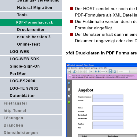
Sitzungs- Verwaltung
Natural Migration
Der HOST sendet nur noch die 
PDF-Formulars als XML Datei im
Tools
Die Feldinhalte werden durch d
PDF-Formulardruck
Formular eingefügt.
Druckmonitor
Der Benutzer erhält dann in ein
neu ab Version 3
Dokument angezeigt oder das D
Online-Test
LOG-WEB
xfdf Druckdaten in PDF Formular
LOG-WEB SDK
Single-Sign-On
PerfMon
LOG-BS2000
LOG-TE 97801
Datenblätter
Filetransfer
http-Tunnel
Lösungen
Branchen
Dienstleistungen