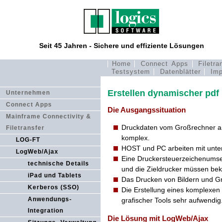
Seit 45 Jahren - Sichere und effiziente Lösungen
Home
Connect Apps
Filetra
Testsystem
Datenblätter
Imp
Erstellen dynamischer pd
Unternehmen
Connect Apps
Die Ausgangssituation
Mainframe Connectivity &
Druckdaten vom Großrechner an
Filetransfer
komplex.
LOG-FT
HOST und PC arbeiten mit unter
LogWeb/Ajax
Eine Druckersteuerzeichenumse
technische Details
und die Zieldrucker müssen beka
iPad und Tablets
Das Drucken von Bildern und Gra
Kerberos (SSO)
Die Erstellung eines komplexen
Anwendungs-
grafischer Tools sehr aufwendig
Integration
Die Lösung mit LogWeb/Ajax