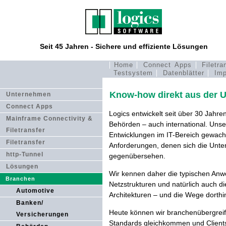
Seit 45 Jahren - Sichere und effiziente Lösungen
Home
Connect Apps
Filetra
Testsystem
Datenblätter
Imp
Know-how direkt aus der 
Unternehmen
Connect Apps
Logics entwickelt seit über 30 Jahr
Mainframe Connectivity &
Behörden – auch international. Unser
Filetransfer
Entwicklungen im IT-Bereich gewach
Filetransfer
Anforderungen, denen sich die Unt
http-Tunnel
gegenübersehen.
Lösungen
Wir kennen daher die typischen Anw
Branchen
Netzstrukturen und natürlich auch di
Automotive
Architekturen – und die Wege dorthi
Banken/
Heute können wir branchenübergreif
Versicherungen
Standards gleichkommen und Clients