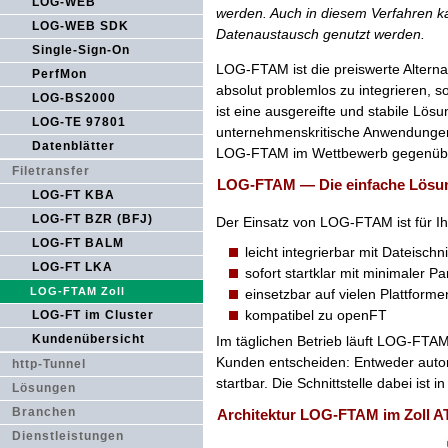
LOG-WEB
werden. Auch in diesem Verfahren 
LOG-WEB SDK
Datenaustausch genutzt werden.
Single-Sign-On
LOG-FTAM ist die preiswerte Alternat
PerfMon
absolut problemlos zu integrieren, 
LOG-BS2000
ist eine ausgereifte und stabile Lösu
LOG-TE 97801
unternehmenskritische Anwendungen 
Datenblätter
LOG-FTAM im Wettbewerb gegenüber
Filetransfer
LOG-FTAM — Die einfache Lösu
LOG-FT KBA
LOG-FT BZR (BFJ)
Der Einsatz von LOG-FTAM ist für I
LOG-FT BALM
leicht integrierbar mit Dateischni
LOG-FT LKA
sofort startklar mit minimaler P
LOG-FTAM Zoll
einsetzbar auf vielen Plattforme
kompatibel zu openFT
LOG-FT im Cluster
Kundenübersicht
Im täglichen Betrieb läuft LOG-FTA
Kunden entscheiden: Entweder auto
http-Tunnel
startbar. Die Schnittstelle dabei ist i
Lösungen
Branchen
Architektur LOG-FTAM im Zoll 
Dienstleistungen