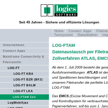
Seit 45 Jahren - Sichere und effiziente Lösungen
Home
Connect Apps
Filetra
Testsystem
Datenblätter
Imp
LOG-FTAM
Unternehmen
Connect Apps
Datenaustausch per Filetra
Mainframe Connectivity &
Zollverfahren ATLAS, EM
Filetransfer
Ab dem 1. Juli 2009 besteht die gese
LOG-FT
Ausfuhranmeldungen.
ATLAS
ist de
LOG-FT KBA
und Speditionen beschleunigen und v
LOG-FT BZR (BFJ)
unserem Filetransfer die perfekte Lö
LOG-FT BALM
LOG-FTAM.
LOG-FT LKA
Das
EMCS
(Excise Movement and Con
LOG-FTAM Zoll
und Kontrollsystem für verbrauchsteu
LogWeb/Ajax
Papierverfahren, soll bis zum 1. Jan