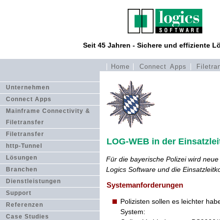
Seit 45 Jahren - Sichere und effiziente 
Home
Connect Apps
Filetra
Unternehmen
Connect Apps
Mainframe Connectivity &
Filetransfer
Filetransfer
LOG-WEB in der Einsatzleit
http-Tunnel
Lösungen
Für die bayerische Polizei wird neu
Logics Software und die Einsatzlei
Branchen
Dienstleistungen
Systemanforderungen
Support
Polizisten sollen es leichter h
Referenzen
System:
Case Studies