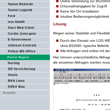
Online Verbindung zur BS2000
Tunnel Behörde
Ortsunabhängigkeit für Zugriff
Tunnel Logistik
Keine Vor-Ort Installation
Ford
Intuitive Bedienungsmöglichkei
ista GmbH
Lösung
Start Web Client
Wegen seiner Stabilität und Flexibili
Cardis @uto.gate
E-Government
Durch den Einsatz von LOG-WEB 
Johnson Controls
ohne BS2000- typische Befehle
Alle Anfragen sind online mit d
Polizei MS-Office
Hier können unterschiedliche Abfra
Polizei Bayern
die einzelnen Abfragen merken mus
Gerling
OÖ Versicherung
Smals
BKH Lienz
SOKA Bau
Kontakt