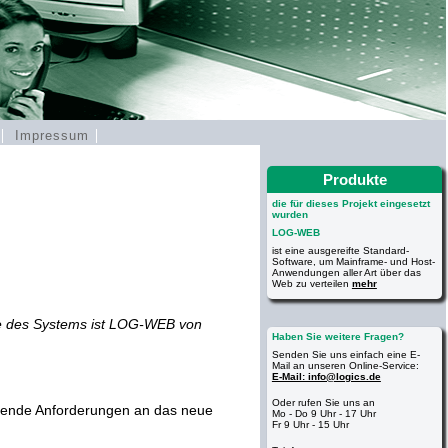
r
Impressum
Produkte
die für dieses Projekt eingesetzt
wurden
LOG-WEB
ist eine ausgereifte Standard-
Software, um Mainframe- und Host-
Anwendungen aller Art über das
Web zu verteilen
mehr
nkte des Systems ist LOG-WEB von
Haben Sie weitere Fragen?
Senden Sie uns einfach eine E-
Mail an unseren Online-Service:
E-Mail: info@logics.de
Oder rufen Sie uns an
olgende Anforderungen an das neue
Mo - Do 9 Uhr - 17 Uhr
Fr 9 Uhr - 15 Uhr