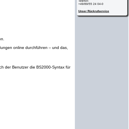
Telefon:
+49/89/55 24 04-0
Unser Rückrufservice
en.
dungen online durchführen – und das,
ch der Benutzer die BS2000-Syntax für