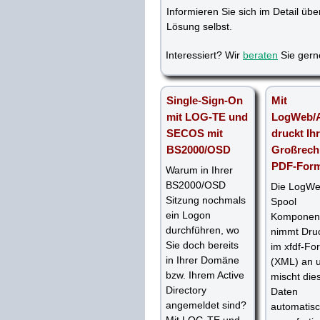
Informieren Sie sich im Detail üb
Lösung selbst.
Interessiert? Wir
beraten
Sie gern
Single-Sign-On
Mit
mit LOG-TE und
LogWeb/A
SECOS mit
druckt Ihr
BS2000/OSD
Großrech
PDF-Form
Warum in Ihrer
BS2000/OSD
Die LogWe
Sitzung nochmals
Spool
ein Logon
Komponen
durchführen, wo
nimmt Dru
Sie doch bereits
im xfdf-Fo
in Ihrer Domäne
(XML) an 
bzw. Ihrem Active
mischt die
Directory
Daten
angemeldet sind?
automatisc
Mit LOG-TE und