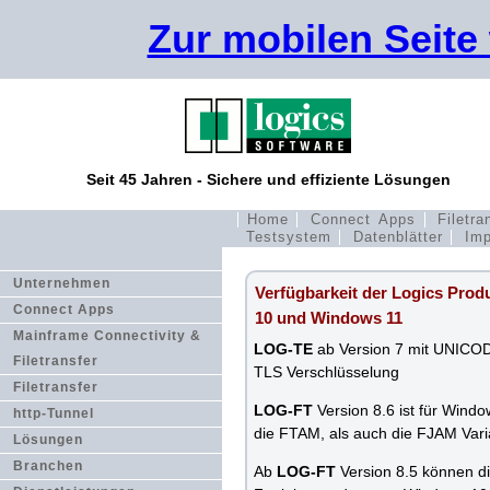
Zur mobilen Seite
Seit 45 Jahren - Sichere und effiziente Lösungen
Home
Connect Apps
Filetra
Testsystem
Datenblätter
Imp
Unternehmen
Verfügbarkeit der Logics Pro
Connect Apps
10 und Windows 11
Mainframe Connectivity &
LOG-TE
ab Version 7 mit UNICOD
Filetransfer
TLS Verschlüsselung
Filetransfer
LOG-FT
Version 8.6 ist für Wind
http-Tunnel
die FTAM, als auch die FJAM Vari
Lösungen
Branchen
Ab
LOG-FT
Version 8.5 können di