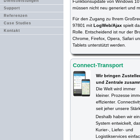
Dienstleistungen
Funktionsupdate von Windows 10 w
müssen nicht neu generiert und m
Support
Referenzen
Für den Zugang zu Ihrem Großrechn
Case Studies
97801 mit
LogWeb/Ajax
spielt d
Kontakt
Rolle. Entscheidend ist nur der Br
Chrome, Firefox, Opera, Safari u
Tablets unterstützt werden.
Connect-Transport
Wir bringen Zustelle
und Zentrale zusam
Die Welt wird immer
kleiner. Prozesse imm
effizienter. Connectivit
seit jeher unsere Stär
Deshalb haben wir ein
System entwickelt, da
Kurier-, Liefer- und
Logistikservices einfa